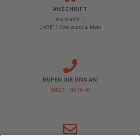
ANSCHRIFT
Galizienstr. 1
D-63811 Stockstadt a. Main
RUFEN SIE UNS AN
06027 – 40 18 40