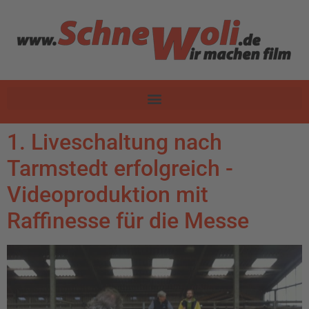
1. Liveschaltung nach
Tarmstedt erfolgreich -
Videoproduktion mit
Raffinesse für die Messe