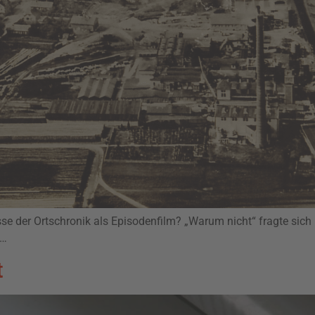
sse der Ortschronik als Episodenfilm? „Warum nicht“ fragte sic
m…
t