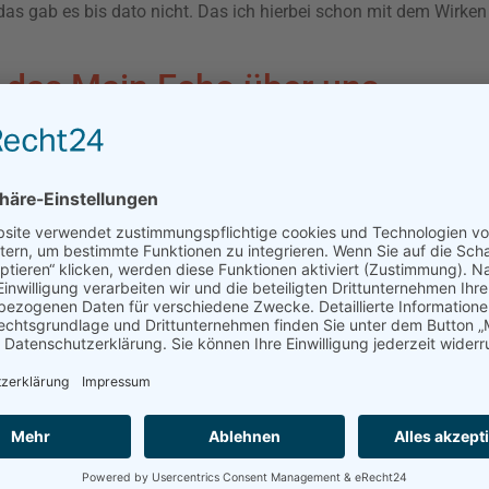
das gab es bis dato nicht. Das ich hierbei schon mit dem Wirken
 das Main Echo über uns.