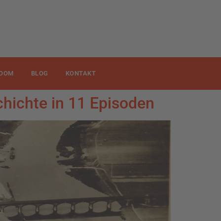
OOM
BLOG
KONTAKT
hichte in 11 Episoden