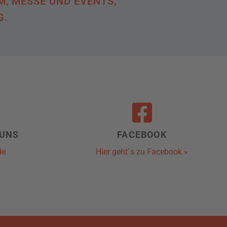
M, MESSE UND EVENTS,
G.
 UNS
FACEBOOK
de
Hier geht´s zu Facebook »