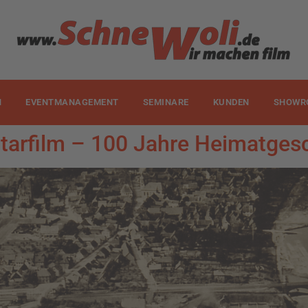
N
EVENTMANAGEMENT
SEMINARE
KUNDEN
SHOWR
arfilm – 100 Jahre Heimatgesc