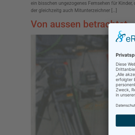
ein bisschen ungezogenes Fernsehen für Kinder, 
der gleichzeitg auch Mitunterzeichner […]
Von aussen betrachtet…